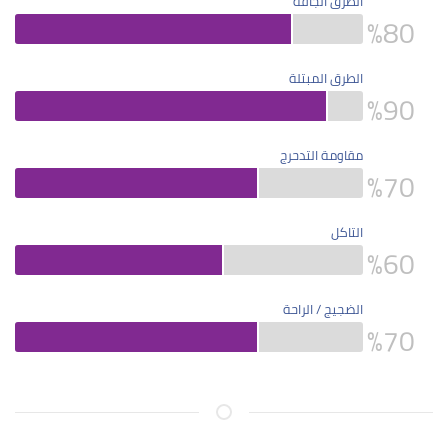
الطرق الجافة
%
80
الطرق المبتلة
%
90
مقاومة التدحرج
%
70
التاكل
%
60
الضجيج / الراحة
%
70