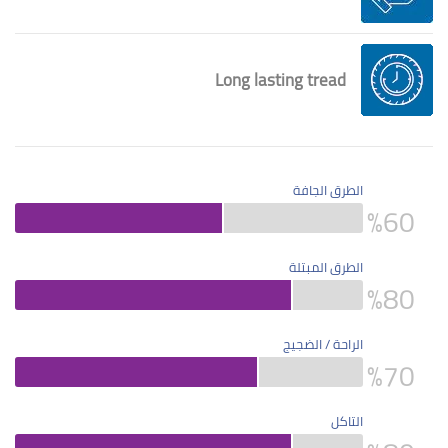
Long lasting tread
الطرق الجافة
%
60
الطرق المبتلة
%
80
الراحة / الضجيج
%
70
التاكل